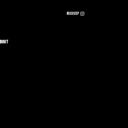
mudodp
bout